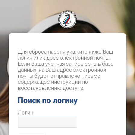
Перейти к основному содер
Для сброса пароля укажите ниже Ваш
логин или адрес электронной почты.
Если Ваша учетная запись есть в базе
данных, на Ваш адрес электронной
почты будет отправлено письмо,
содержащее инструкции по
восстановлению доступа.
Поиск по логину
Поиск по логину
Логин